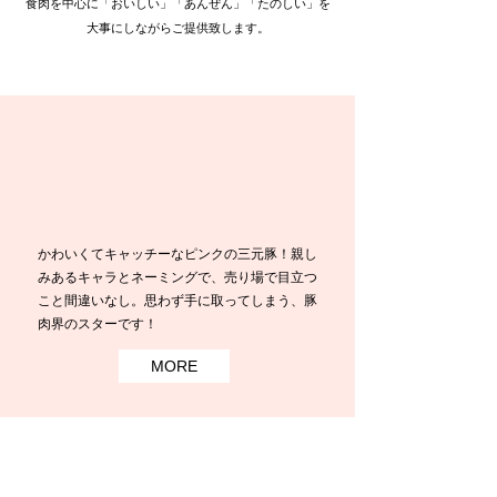
食肉を中心に「おいしい」「あんぜん」「たのしい」を
​大事にしながらご提供致します。
かわいくてキャッチーなピンクの三元豚！親し
みあるキャラとネーミングで、売り場で目立つ
こと間違いなし。思わず手に取ってしまう、豚
肉界のスターです！
MORE