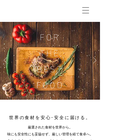
FOR
THE
BEST
FOOD
DTU co.,ltd.
世界の食材を安心･安全に届ける。
厳選された食材を世界から。
味にも安全性にも妥協せず、厳しい管理を経て食卓へ。