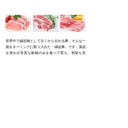
世界中で縁起物として古くから伝わる豚。そんな一
面をネーミングに取り入れた「縁起豚」です。薬品
を使わず良質な穀物のみを食べて育ち、色味も良
く、味は繊細さと深い旨味を両立しています。
MORE
株式会社DTU｜食肉を中心とした世界の食材をご提供。
三元豚 らっきーとーん。縁起豚。DTU carne Inc.