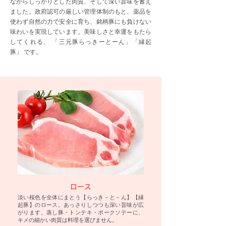
ながらしっかりとした肉質、そして深い旨味を蓄え
ました。政府認可の厳しい管理体制のもと、薬品を
使わず自然の力で安全に育ち、銘柄豚にも負けない
味わいを実現しています。美味しさと幸運をもたら
してくれる、 「三元豚らっきーとーん」「縁起
豚」 です。
ロース
淡い桜色を全体にまとう【らっき－と－ん】【縁
起豚】のロース。あっさりしつつも深い旨味が広
がります。蒸し豚・トンテキ・ポークソテーに、
キメの細かい肉質は料理を選びません。