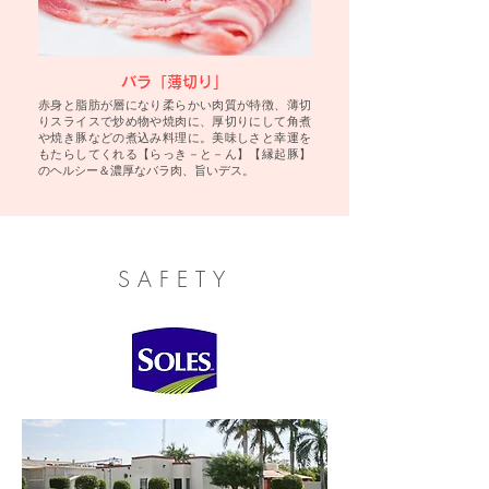
バラ「薄切り」
赤身と脂肪が層になり柔らかい肉質が特徴、薄切
りスライスで炒め物や焼肉に、厚切りにして角煮
や焼き豚などの煮込み料理に。美味しさと幸運を
もたらしてくれる【らっき－と－ん】【縁起豚】
のヘルシー＆濃厚なバラ肉、旨いデス。
SAFETY