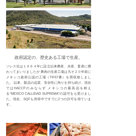
政府認定の、歴史ある工場で生産。
ソレス社は１９６４年に設立以来農産、水産、畜産に携
わってまいりましたが 豚肉の生産工場は凡そ２０年前に
メキシコ政府公認の工場（TIF67番）を買収致しまし
た。 以来、製品の品質、安全性に拘りを持ち続け、現在
ではHACCPのみならず メキシコの最高品を称え
る“MEXICO CALLIDAD SUPREMA”の認可をも受けまし
た。現在、SQFも所得中ですでに2つの許可を得ていま
す。