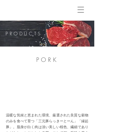
PRODUCTS
PORK
温暖な気候と恵まれた環境、厳選された良質な穀物
のみを食べて育つ「三元豚らっきーとーん」「縁起
豚」。脂身が白く肉は淡い美しい桜色、繊細であり