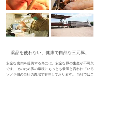
薬品を使わない、健康で自然な三元豚。
安全な食肉を提供する為には、安全な豚の生産が不可欠
です。そのため豚の環境にもっとも最適と言われている
ソノラ州の自社の農場で管理しております。 当社ではこ
の豚舎で高度な衛生面下において、成長ホルモン、抗生
物質などの使用しない管理下で肥育された安心、且健康
な豚を１００％自社工場向けに出荷しております。 ま
た、当社では三元豚のプログラムも顧客のニーズを満た
す一環として行っております。 自社農場のみの豚だか
ら、安心・安全・高品質、そして何よりも味がブレなく
美味しい豚肉が安定的に提供可能です。